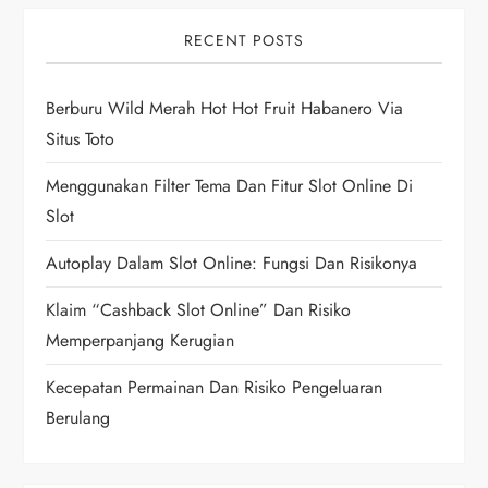
i
RECENT POSTS
g
Berburu Wild Merah Hot Hot Fruit Habanero Via
a
Situs Toto
t
Menggunakan Filter Tema Dan Fitur Slot Online Di
i
Slot
Autoplay Dalam Slot Online: Fungsi Dan Risikonya
o
Klaim “Cashback Slot Online” Dan Risiko
n
Memperpanjang Kerugian
Kecepatan Permainan Dan Risiko Pengeluaran
Berulang