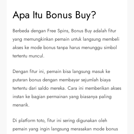
Apa Itu Bonus Buy?
Berbeda dengan Free Spins, Bonus Buy adalah fitur
yang memungkinkan pemain untuk langsung membeli
akses ke mode bonus tanpa harus menunggu simbol
tertentu muncul.
Dengan fitur ini, pemain bisa langsung masuk ke
putaran bonus dengan membayar sejumlah biaya
tertentu dari saldo mereka. Cara ini memberikan akses
instan ke bagian permainan yang biasanya paling
menarik.
Di platform toto, fitur ini sering digunakan oleh
pemain yang ingin langsung merasakan mode bonus