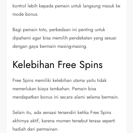
kontrol lebih kepada pemain untuk langsung masuk ke
mode bonus.
Bagi pemain toto, perbedaan ini penting untuk
dipahami agar bisa memilih pendekatan yang sesuai
dengan gaya bermain masing-masing.
Kelebihan Free Spins
Free Spins memiliki kelebihan utama yaitu tidak
memerlukan biaya tambahan. Pemain bisa
mendapatkan bonus ini secara alami selama bermain.
Selain itu, ada sensasi tersendiri ketika Free Spins
akhirnya aktif, karena momen tersebut terasa seperti
hadiah dari permainan.