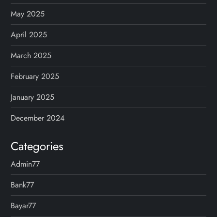
May 2025
April 2025
March 2025
February 2025
January 2025
December 2024
Categories
Admin77
Bank77
Bayar77