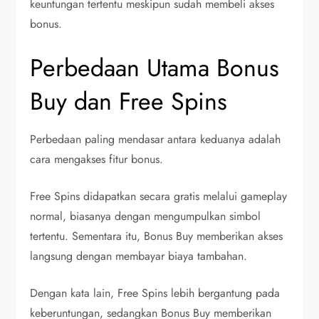
keuntungan tertentu meskipun sudah membeli akses
bonus.
Perbedaan Utama Bonus
Buy dan Free Spins
Perbedaan paling mendasar antara keduanya adalah
cara mengakses fitur bonus.
Free Spins didapatkan secara gratis melalui gameplay
normal, biasanya dengan mengumpulkan simbol
tertentu. Sementara itu, Bonus Buy memberikan akses
langsung dengan membayar biaya tambahan.
Dengan kata lain, Free Spins lebih bergantung pada
keberuntungan, sedangkan Bonus Buy memberikan