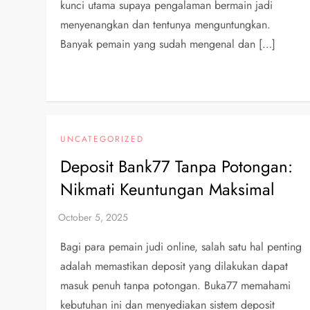
kunci utama supaya pengalaman bermain jadi
menyenangkan dan tentunya menguntungkan.
Banyak pemain yang sudah mengenal dan […]
UNCATEGORIZED
Deposit Bank77 Tanpa Potongan:
Nikmati Keuntungan Maksimal
Bagi para pemain judi online, salah satu hal penting
adalah memastikan deposit yang dilakukan dapat
masuk penuh tanpa potongan. Buka77 memahami
kebutuhan ini dan menyediakan sistem deposit