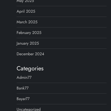
May 2025
April 2025
March 2025
February 2025
January 2025
December 2024
Categories
Admin77
Bank77
Bayar77
Uncategorized