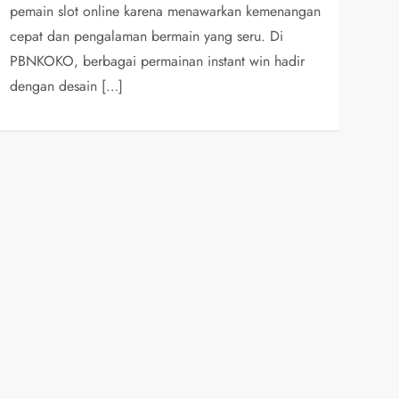
pemain slot online karena menawarkan kemenangan
cepat dan pengalaman bermain yang seru. Di
PBNKOKO, berbagai permainan instant win hadir
dengan desain […]