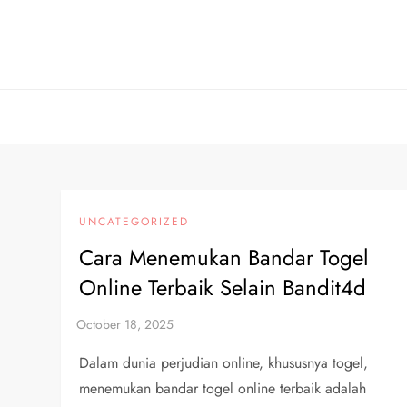
Skip
to
content
UNCATEGORIZED
Cara Menemukan Bandar Togel
Online Terbaik Selain Bandit4d
Dalam dunia perjudian online, khususnya togel,
menemukan bandar togel online terbaik adalah