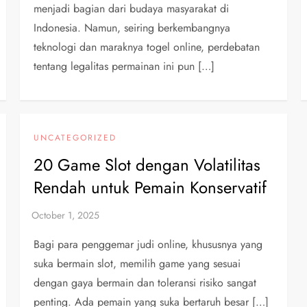
menjadi bagian dari budaya masyarakat di
Indonesia. Namun, seiring berkembangnya
teknologi dan maraknya togel online, perdebatan
tentang legalitas permainan ini pun […]
UNCATEGORIZED
20 Game Slot dengan Volatilitas
Rendah untuk Pemain Konservatif
Bagi para penggemar judi online, khususnya yang
suka bermain slot, memilih game yang sesuai
dengan gaya bermain dan toleransi risiko sangat
penting. Ada pemain yang suka bertaruh besar […]