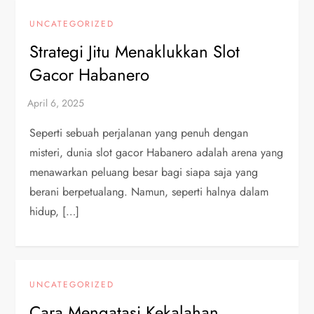
UNCATEGORIZED
Strategi Jitu Menaklukkan Slot
Gacor Habanero
Seperti sebuah perjalanan yang penuh dengan
misteri, dunia slot gacor Habanero adalah arena yang
menawarkan peluang besar bagi siapa saja yang
berani berpetualang. Namun, seperti halnya dalam
hidup, […]
UNCATEGORIZED
Cara Mengatasi Kekalahan