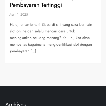
Pembayaran Tertinggi
Halo, teman-teman! Siapa di sini yang suka bermain
slot online dan selalu mencari cara untuk
meningkatkan peluang menang? Kali ini, kita akan
membahas bagaimana mengidentifikasi slot dengan
pembayaran […]
Archives