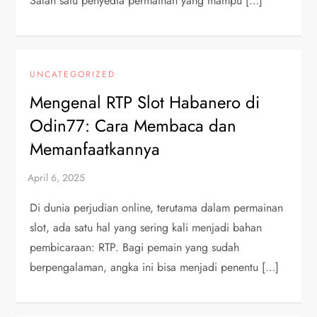
Salah satu penyedia permainan yang mampu […]
UNCATEGORIZED
Mengenal RTP Slot Habanero di
Odin77: Cara Membaca dan
Memanfaatkannya
Di dunia perjudian online, terutama dalam permainan
slot, ada satu hal yang sering kali menjadi bahan
pembicaraan: RTP. Bagi pemain yang sudah
berpengalaman, angka ini bisa menjadi penentu […]