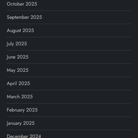
October 2025
September 2025
August 2025
July 2025
June 2025
May 2025
April 2025
March 2025
February 2025
January 2025
December 2024