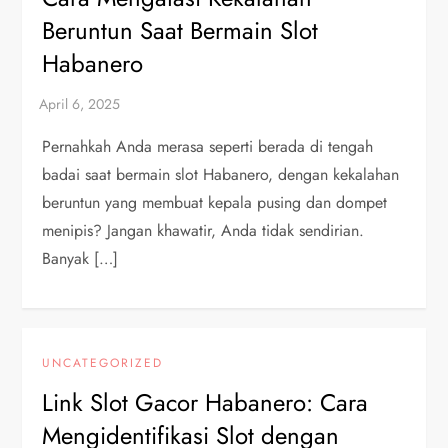
Beruntun Saat Bermain Slot
Habanero
Pernahkah Anda merasa seperti berada di tengah
badai saat bermain slot Habanero, dengan kekalahan
beruntun yang membuat kepala pusing dan dompet
menipis? Jangan khawatir, Anda tidak sendirian.
Banyak […]
UNCATEGORIZED
Link Slot Gacor Habanero: Cara
Mengidentifikasi Slot dengan