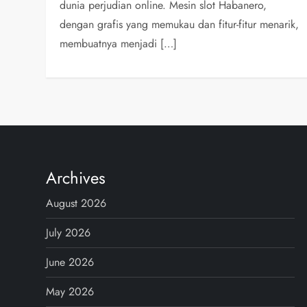
dunia perjudian online. Mesin slot Habanero,
dengan grafis yang memukau dan fitur-fitur menarik,
membuatnya menjadi […]
Archives
August 2026
July 2026
June 2026
May 2026