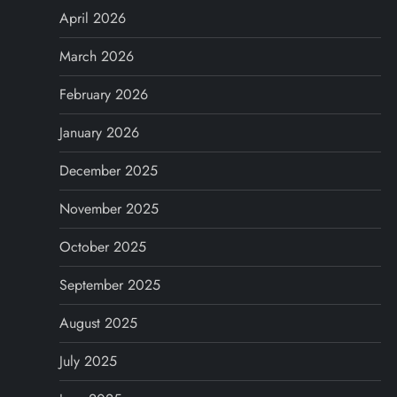
April 2026
March 2026
February 2026
January 2026
December 2025
November 2025
October 2025
September 2025
August 2025
July 2025