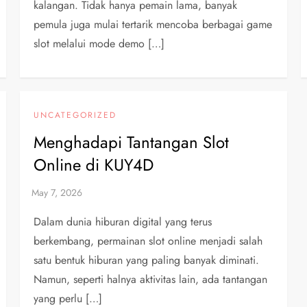
kalangan. Tidak hanya pemain lama, banyak
pemula juga mulai tertarik mencoba berbagai game
slot melalui mode demo […]
UNCATEGORIZED
Menghadapi Tantangan Slot
Online di KUY4D
Dalam dunia hiburan digital yang terus
berkembang, permainan slot online menjadi salah
satu bentuk hiburan yang paling banyak diminati.
Namun, seperti halnya aktivitas lain, ada tantangan
yang perlu […]