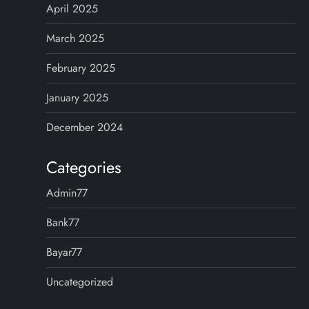
April 2025
March 2025
February 2025
January 2025
December 2024
Categories
Admin77
Bank77
Bayar77
Uncategorized