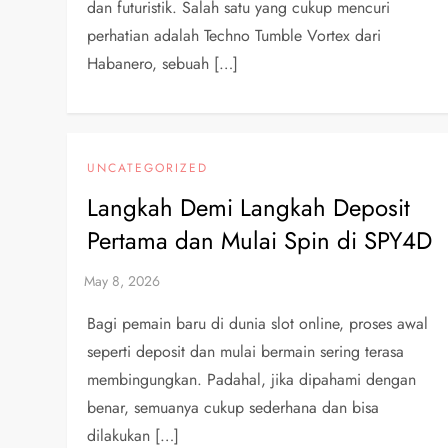
dan futuristik. Salah satu yang cukup mencuri
perhatian adalah Techno Tumble Vortex dari
Habanero, sebuah […]
UNCATEGORIZED
Langkah Demi Langkah Deposit
Pertama dan Mulai Spin di SPY4D
Bagi pemain baru di dunia slot online, proses awal
seperti deposit dan mulai bermain sering terasa
membingungkan. Padahal, jika dipahami dengan
benar, semuanya cukup sederhana dan bisa
dilakukan […]