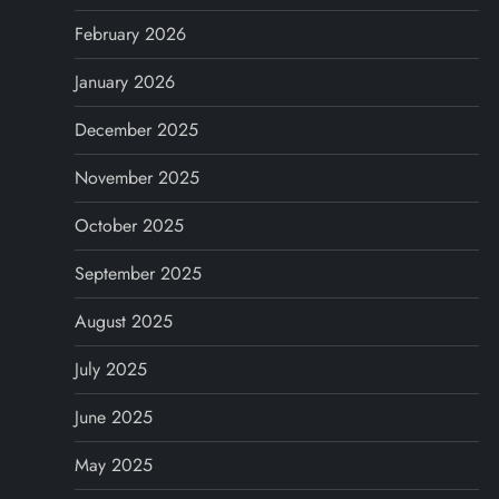
February 2026
January 2026
December 2025
November 2025
October 2025
September 2025
August 2025
July 2025
June 2025
May 2025