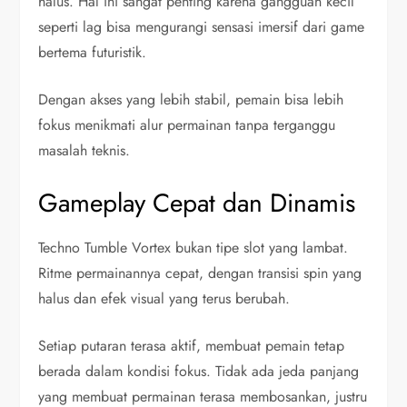
halus. Hal ini sangat penting karena gangguan kecil
seperti lag bisa mengurangi sensasi imersif dari game
bertema futuristik.
Dengan akses yang lebih stabil, pemain bisa lebih
fokus menikmati alur permainan tanpa terganggu
masalah teknis.
Gameplay Cepat dan Dinamis
Techno Tumble Vortex bukan tipe slot yang lambat.
Ritme permainannya cepat, dengan transisi spin yang
halus dan efek visual yang terus berubah.
Setiap putaran terasa aktif, membuat pemain tetap
berada dalam kondisi fokus. Tidak ada jeda panjang
yang membuat permainan terasa membosankan, justru