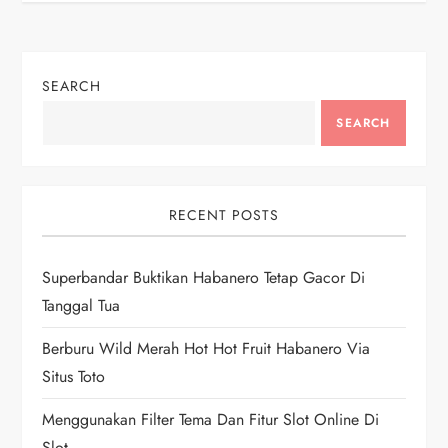
t
n
SEARCH
a
SEARCH
v
i
RECENT POSTS
g
Superbandar Buktikan Habanero Tetap Gacor Di
Tanggal Tua
a
Berburu Wild Merah Hot Hot Fruit Habanero Via
t
Situs Toto
i
Menggunakan Filter Tema Dan Fitur Slot Online Di
Slot