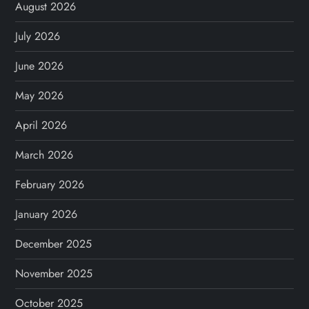
August 2026
July 2026
June 2026
May 2026
April 2026
March 2026
February 2026
January 2026
December 2025
November 2025
October 2025