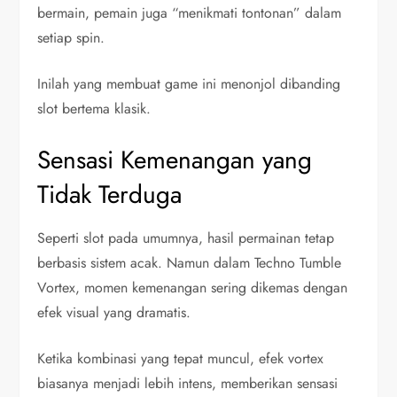
bermain, pemain juga “menikmati tontonan” dalam
setiap spin.
Inilah yang membuat game ini menonjol dibanding
slot bertema klasik.
Sensasi Kemenangan yang
Tidak Terduga
Seperti slot pada umumnya, hasil permainan tetap
berbasis sistem acak. Namun dalam Techno Tumble
Vortex, momen kemenangan sering dikemas dengan
efek visual yang dramatis.
Ketika kombinasi yang tepat muncul, efek vortex
biasanya menjadi lebih intens, memberikan sensasi