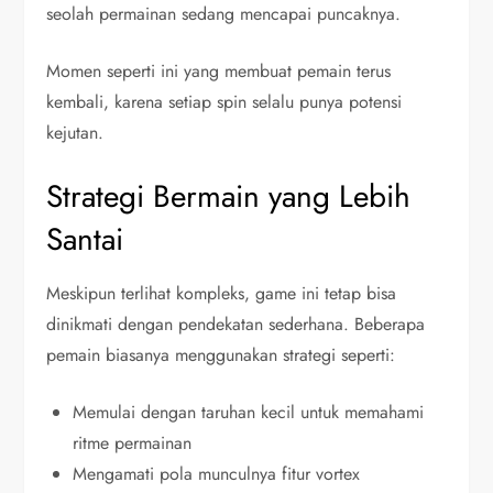
seolah permainan sedang mencapai puncaknya.
Momen seperti ini yang membuat pemain terus
kembali, karena setiap spin selalu punya potensi
kejutan.
Strategi Bermain yang Lebih
Santai
Meskipun terlihat kompleks, game ini tetap bisa
dinikmati dengan pendekatan sederhana. Beberapa
pemain biasanya menggunakan strategi seperti:
Memulai dengan taruhan kecil untuk memahami
ritme permainan
Mengamati pola munculnya fitur vortex