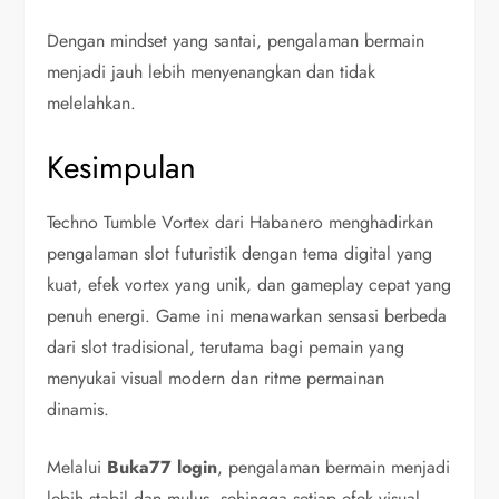
Dengan mindset yang santai, pengalaman bermain
menjadi jauh lebih menyenangkan dan tidak
melelahkan.
Kesimpulan
Techno Tumble Vortex dari
Habanero
menghadirkan
pengalaman slot futuristik dengan tema digital yang
kuat, efek vortex yang unik, dan gameplay cepat yang
penuh energi. Game ini menawarkan sensasi berbeda
dari slot tradisional, terutama bagi pemain yang
menyukai visual modern dan ritme permainan
dinamis.
Melalui
Buka77 login
, pengalaman bermain menjadi
lebih stabil dan mulus, sehingga setiap efek visual