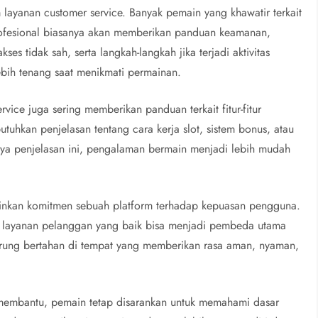
layanan customer service. Banyak pemain yang khawatir terkait
profesional biasanya akan memberikan panduan keamanan,
es tidak sah, serta langkah-langkah jika terjadi aktivitas
bih tenang saat menikmati permainan.
ice juga sering memberikan panduan terkait fitur-fitur
hkan penjelasan tentang cara kerja slot, sistem bonus, atau
nya penjelasan ini, pengalaman bermain menjadi lebih mudah
inkan komitmen sebuah platform terhadap kepuasan pengguna.
if, layanan pelanggan yang baik bisa menjadi pembeda utama
erung bertahan di tempat yang memberikan rasa aman, nyaman,
membantu, pemain tetap disarankan untuk memahami dasar