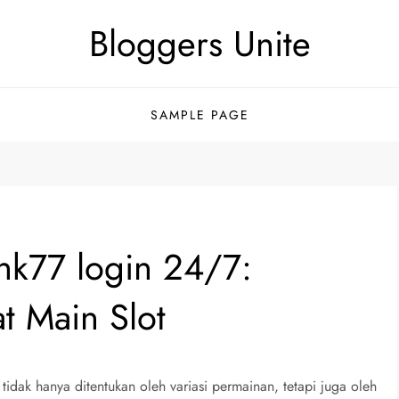
Bloggers Unite
SAMPLE PAGE
nk77 login 24/7:
t Main Slot
idak hanya ditentukan oleh variasi permainan, tetapi juga oleh