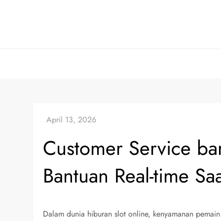
Skip
to
content
Customer Service ba
Bantuan Real-time Saa
Dalam dunia hiburan slot online, kenyamanan pemain t