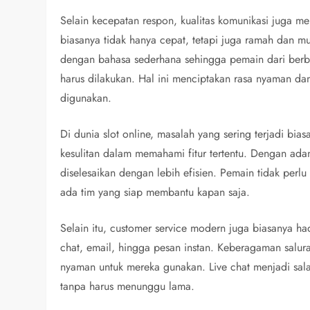
Selain kecepatan respon, kualitas komunikasi juga me
biasanya tidak hanya cepat, tetapi juga ramah dan 
dengan bahasa sederhana sehingga pemain dari berb
harus dilakukan. Hal ini menciptakan rasa nyaman da
digunakan.
Di dunia slot online, masalah yang sering terjadi bi
kesulitan dalam memahami fitur tertentu. Dengan ada
diselesaikan dengan lebih efisien. Pemain tidak perlu
ada tim yang siap membantu kapan saja.
Selain itu, customer service modern juga biasanya ha
chat, email, hingga pesan instan. Keberagaman salu
nyaman untuk mereka gunakan. Live chat menjadi sal
tanpa harus menunggu lama.