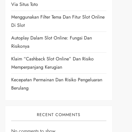
Via Situs Toto
Menggunakan Filter Tema Dan Fitur Slot Online
Di Slot
Autoplay Dalam Slot Online: Fungsi Dan
Risikonya
Klaim “Cashback Slot Online” Dan Risiko
Memperpanjang Kerugian
Kecepatan Permainan Dan Risiko Pengeluaran
Berulang
RECENT COMMENTS
No comments to show.