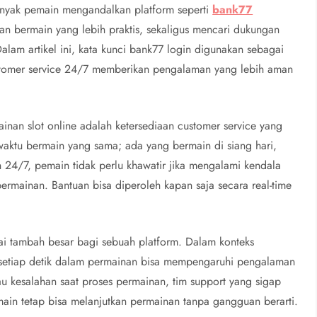
Banyak pemain mengandalkan platform seperti
bank77
n bermain yang lebih praktis, sekaligus mencari dukungan
alam artikel ini, kata kunci bank77 login digunakan sebagai
tomer service 24/7 memberikan pengalaman yang lebih aman
inan slot online adalah ketersediaan customer service yang
waktu bermain yang sama; ada yang bermain di siang hari,
 24/7, pemain tidak perlu khawatir jika mengalami kendala
 permainan. Bantuan bisa diperoleh kapan saja secara real-time
lai tambah besar bagi sebuah platform. Dalam konteks
a setiap detik dalam permainan bisa mempengaruhi pengalaman
au kesalahan saat proses permainan, tim support yang sigap
in tetap bisa melanjutkan permainan tanpa gangguan berarti.