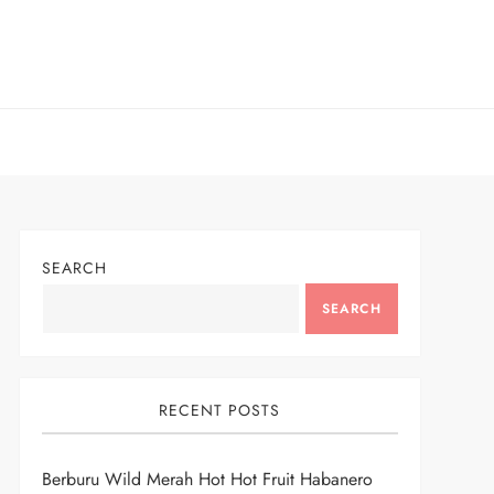
SEARCH
SEARCH
RECENT POSTS
Berburu Wild Merah Hot Hot Fruit Habanero